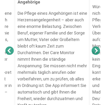
Angehörige
Würde 
eigene
Die Pflege eines Angehörigen ist eine
nicht k
auch
Herzensangelegenheit – aber auch
Pflege
 Care
eine enorme Belastung. Zwischen
Verlus
nomie
Beruf, eigener Familie und der Sorge
Überw
eras,
um Mutter, Vater oder Großeltern
aufdri
bleibt oft kaum Zeit zum
Monito
ssen,
Durchatmen. Der Care Monitor
konseq
 oder
nimmt Ihnen die ständige
keine 
r
Anspannung: Sie müssen nicht mehr
Eingrif
iskret
mehrmals täglich anrufen oder
kontak
heit
vorbeifahren, um zu prüfen, ob alles
erken
nger in
in Ordnung ist. Die App informiert Sie
und sc
en –
automatisch und gibt Ihnen die
Made i
Freiheit, wieder durchzuatmen und
Deutsc